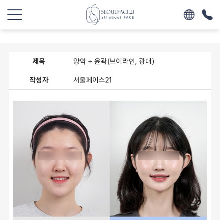
제목
양악 + 윤곽(브이라인, 광대)
작성자
서울페이스21