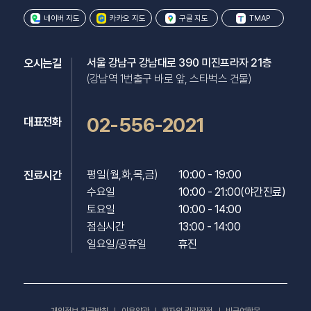
네이버 지도
카카오 지도
구글 지도
TMAP
오시는길
서울 강남구 강남대로 390 미진프라자 21층
(강남역 1번출구 바로 앞, 스타벅스 건물)
02-556-2021
대표전화
진료시간
평일(월,화,목,금)

10:00 - 19:00

수요일

10:00 - 21:00(야간진료)

토요일

10:00 - 14:00

점심시간

13:00 - 14:00

일요일/공휴일
휴진
개인정보 취급방침
이용약관
환자의 권리장전
비급여항목