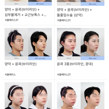
양악 + 윤곽(브이라인) +
양악 + 윤곽(브이라인) +
심부볼제거 + 교근보톡스 +
돌출입수술 (상악)
턱끝보톡스
서울페이스21
서울페이스21
양악 + 윤곽(브이라인)
윤곽 3종(브이라인, 광대)
서울페이스
서울페이스21