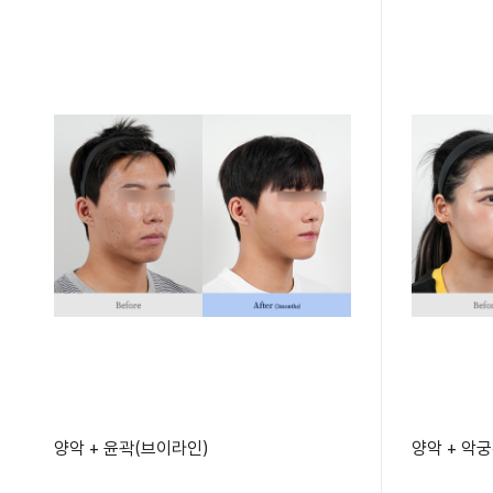
양악 + 윤곽(브이라인)
양악 + 악