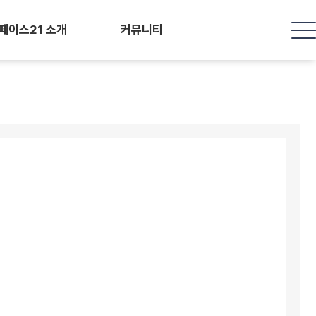
페이스21 소개
커뮤니티
서울페이스21 특별함
공지사항
의료진 소개
수술전후 Q & A
둘러보기
Before & After
오시는 길
진료/수술후기
모델신청
정선비 칼럼