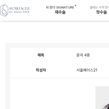
되ː찾다 SIGNATURE
설레는 시작 첫
재수술
첫수술
재수술
양악수술
· 윤곽수술 후 양악수술
안면윤곽수술
· 양악수술 후 양악재수술
미니V라인
· 돌출입수술 후 양악수술
· 윤곽수술 후 윤곽재수술
핀제거
제목
윤곽 4종
재건수술
작성자
서울페이스21
· 3D 개인맞춤