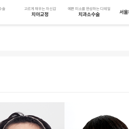
수술
고르게 채우는 자신감
예쁜 미소를 완성하는 디테일
서울
치아교정
치과소수술
선수술 후교정
치아미백
인비절라인
턱관절 장애 이갈이
일반교정
성장기 교정