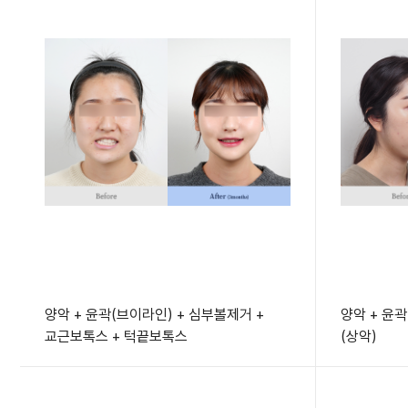
양악 + 윤곽(브이라인) + 심부볼제거 +
양악 + 윤
교근보톡스 + 턱끝보톡스
(상악)