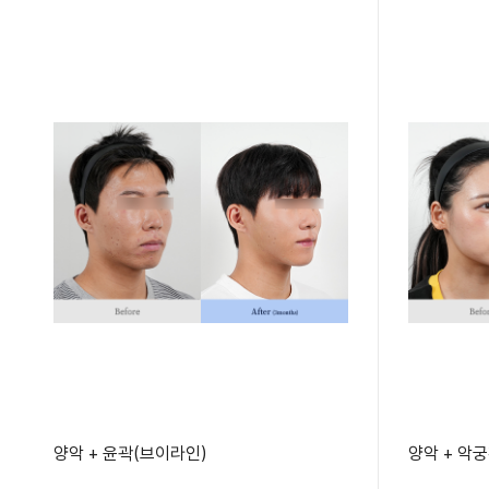
양악 + 윤곽(브이라인)
양악 + 악