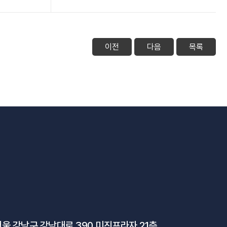
이전
다음
목록
울 강남구 강남대로 390 미진프라자 21층