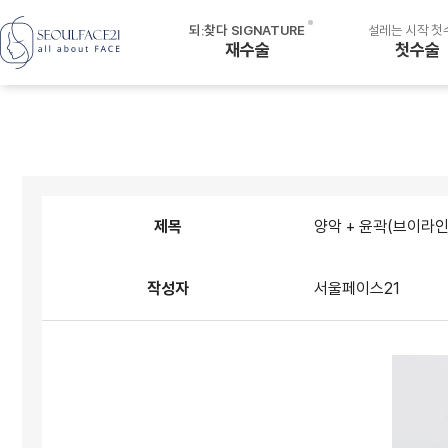
되ː찾다 SIGNATURE
설레는 시작 첫
재수술
첫수술
재수술
양악수술
· 윤곽수술 후 양악수술
안면윤곽수술
· 양악수술 후 양악재수술
미니V라인
· 돌출입수술 후 양악수술
· 윤곽수술 후 윤곽재수술
핀제거
제목
양악 + 윤곽(브이라인
재건수술
작성자
서울페이스21
· 3D 개인맞춤