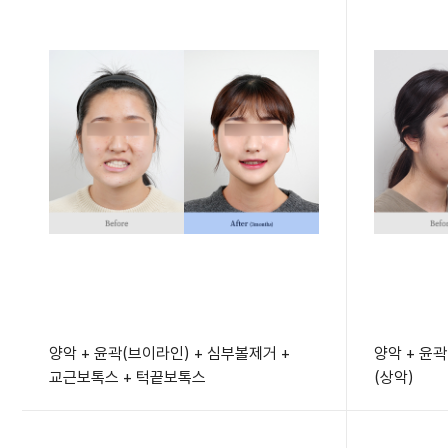
양악 + 윤곽(브이라인) + 심부볼제거 +
양악 + 윤
교근보톡스 + 턱끝보톡스
(상악)