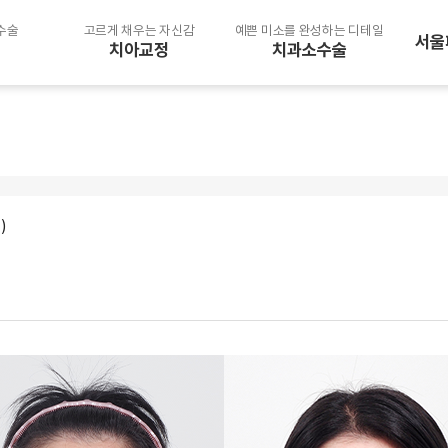
수술
고르게 채우는 자신감
예쁜 미소를 완성하는 디테일
서울
치아교정
치과소수술
선수술 후교정
치아미백
인비절라인
턱관절 장애 이갈이
일반교정
성장기 교정
)