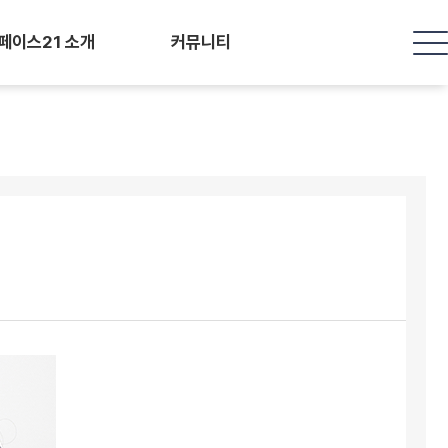
페이스21 소개
커뮤니티
서울페이스21 특별함
공지사항
의료진 소개
수술전후 Q & A
둘러보기
Before & After
오시는 길
진료/수술후기
모델신청
정선비 칼럼