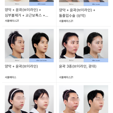
양악 + 윤곽(브이라인) +
양악 + 윤곽(브이라인) +
심부볼제거 + 교근보톡스 +
돌출입수술 (상악)
턱끝보톡스
서울페이스21
서울페이스21
양악 + 윤곽(브이라인)
윤곽 3종(브이라인, 광대)
서울페이스
서울페이스21