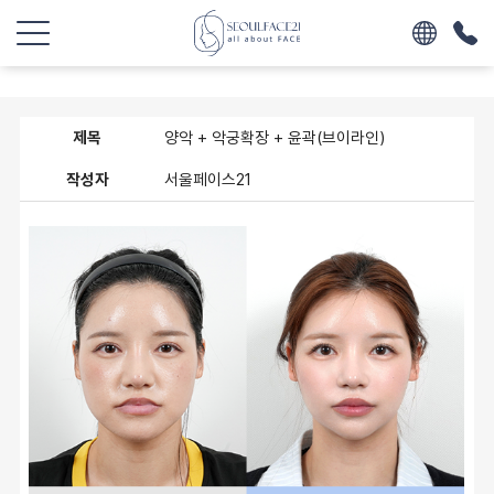
제목
양악 + 악궁확장 + 윤곽(브이라인)
작성자
서울페이스21