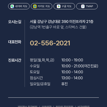
네이버 지도
카카오 지도
구글 지도
TMAP
오시는길
서울 강남구 강남대로 390 미진프라자 21층
(강남역 1번출구 바로 앞, 스타벅스 건물)
02-556-2021
대표전화
진료시간
평일(월,화,목,금)

10:00 - 19:00

수요일

10:00 - 21:00(야간진료)

토요일

10:00 - 14:00

점심시간

13:00 - 14:00

일요일/공휴일
휴진
개인정보 취급방침
이용약관
환자의 권리장전
비급여항목