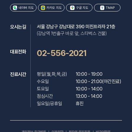
네이버 지도
카카오 지도
구글 지도
TMAP
오시는길
서울 강남구 강남대로 390 미진프라자 21층
(강남역 1번출구 바로 앞, 스타벅스 건물)
02-556-2021
대표전화
진료시간
평일(월,화,목,금)

10:00 - 19:00

수요일

10:00 - 21:00(야간진료)

토요일

10:00 - 14:00

점심시간

13:00 - 14:00

일요일/공휴일
휴진
개인정보 취급방침
이용약관
환자의 권리장전
비급여항목