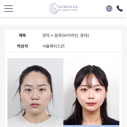
제목
양악 + 윤곽(브이라인, 광대)
작성자
서울페이스21